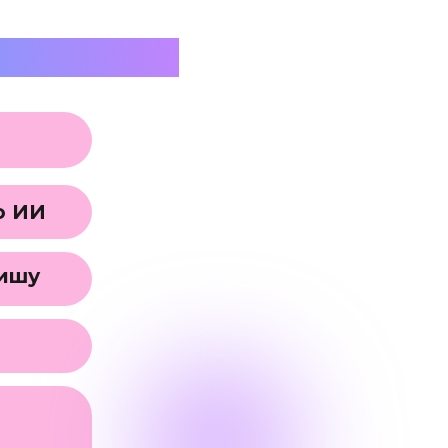
НТЕНСИВА
ю ИИ
нишу