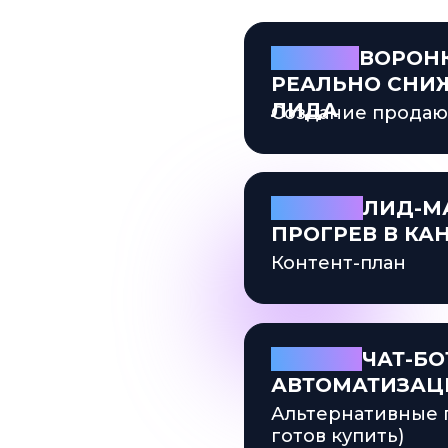
УРОК 1.
ВОРОНК
РЕАЛЬНО СНИ
ЛИДА
Создание продаю
УРОК 2.
ЛИД-М
ПРОГРЕВ В КА
Контент-план
УРОК 3.
ЧАТ-БО
АВТОМАТИЗАЦ
Альтернативные п
готов купить)