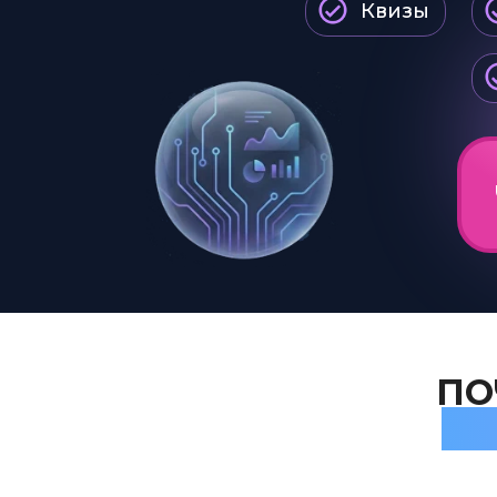
Квизы
ПО
ДА