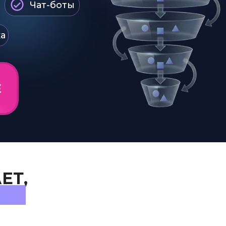
Чат-боты
а
Е
ЕТ,
ЕТЕ