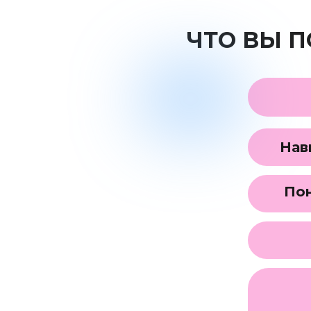
ЧТО ВЫ П
Нав
Пон