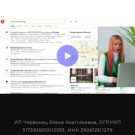
ИП Червонец Елена Анатольевна, ОГРНИП
317392600012053, ИНН 390612511279