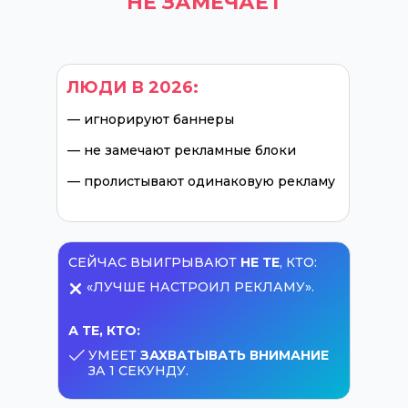
НЕ ЗАМЕЧАЕТ
ЛЮДИ В 2026:
— игнорируют баннеры
— не замечают рекламные блоки
— пролистывают одинаковую рекламу
СЕЙЧАС ВЫИГРЫВАЮТ
НЕ ТЕ
, КТО:
«ЛУЧШЕ НАСТРОИЛ РЕКЛАМУ».
А ТЕ, КТО:
󠀿󠀿УМЕЕТ
ЗАХВАТЫВАТЬ ВНИМАНИЕ
ЗА 1 СЕКУНДУ.