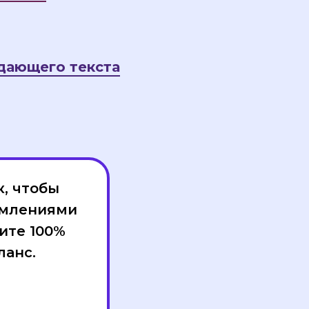
дающего текста
к, чтобы
домлениями
ите 100%
ланс.