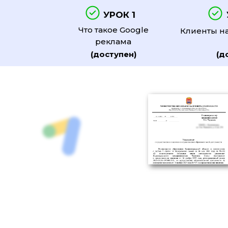
УРОК 1
Что такое Google
Клиенты на
реклама
(доступен)
(д